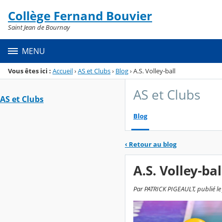
Panneau de gestion des cookies
Collège Fernand Bouvier
Menu de la rubrique
Contenu
Saint Jean de Bournay
MENU
Vous êtes ici :
Accueil
›
AS et Clubs
›
Blog
›
A.S. Volley-ball
AS et Clubs
AS et Clubs
Blog
‹
Retour au blog
A.S. Volley-bal
Par PATRICK PIGEAULT, publié le