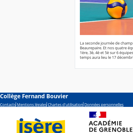
La seconde journée de champion
Beaurepaire. Et nos quatre éq
1ère, 3è, 4è et 5è sur 6 équip
temps aura lieu le 17 décembre
Collège Fernand Bouvier
Contacts
Mentions légales
Chartes d'utilisation
Données personnelles