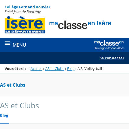
Panneau de gestion des cookies
Collège Fernand Bouvier
Menu de la rubrique
Contenu
Saint Jean de Bournay
MENU
Se connecter
Vous êtes ici :
Accueil
›
AS et Clubs
›
Blog
›
A.S. Volley-ball
AS et Clubs
AS et Clubs
Blog