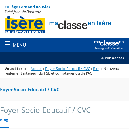
Panneau de gestion des cookies
Collège Fernand Bouvier
Menu de la rubrique
Contenu
Saint Jean de Bournay
MENU
Se connecter
Vous êtes ici :
Accueil
›
Foyer Socio-Educatif / CVC
›
Blog
›
Nouveau
réglement intérieur du FSE et compte-rendu de l'AG
Foyer Socio-Educatif / CVC
Foyer Socio-Educatif / CVC
Blog