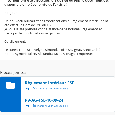
intérieur ont été effectués lors de l'AG du FSE. le document est
disponible en pièce-jointe de l'article !
Bonjour,
Un nouveau bureau et des modifications du règlement intérieur ont
été effectués lors de l'AG du FSE.
Je vous laisse prendre connaissance de ce nouveau règlement en
pièce jointe (modifications en jaune).
Cordialement,
Le bureau du FSE (Evelyne Simond, Eloise Savignat, Anne-Chloé
Bonin, Aymeric Julien, Alexandra Dupuis, Magali Empereur)
Pièces jointes
Règlement intérieur FSE
Télécharger
( .
pdf
,
359.44
ko
)
PV-AG-FSE-10-09-24
Télécharger
( .
pdf
,
531.38
ko
)