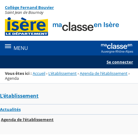
Panneau de gestion des cookies
Collège Fernand Bouvier
Menu de la rubrique
Contenu
Saint Jean de Bournay
MENU
Se connecter
Vous êtes ici :
Accueil
›
L'établissement
›
Agenda de l'établissement
›
Agenda
L'établissement
Actualités
Agenda de l'établissement