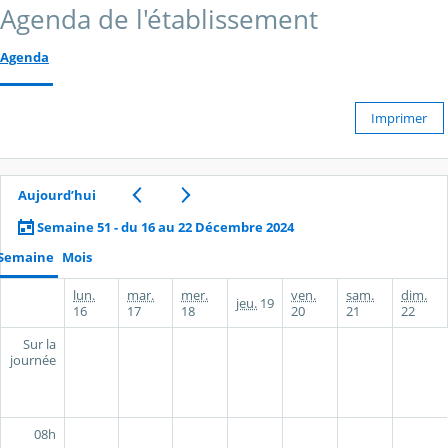
Agenda de l'établissement
Agenda
Imprimer
Aujourd’hui
Semaine 51 - du 16 au 22 Décembre 2024
Semaine
Mois
lun.
mar.
mer.
ven.
sam.
dim.
jeu.
19
16
17
18
20
21
22
Sur la
journée
08h