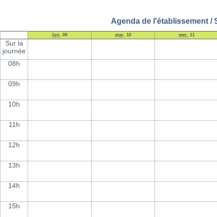
Agenda de l'établissement /
lun.
09
mar.
10
mer.
11
Sur la
journée
08h
09h
10h
11h
12h
13h
14h
15h