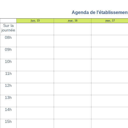
Agenda de l'établissement
lun.
15
mar.
16
mer.
17
Sur la
journée
08h
09h
10h
11h
12h
13h
14h
15h