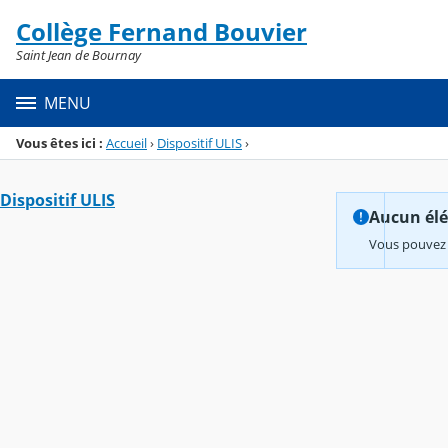
Panneau de gestion des cookies
Collège Fernand Bouvier
Menu de la rubrique
Contenu
Saint Jean de Bournay
MENU
Vous êtes ici :
Accueil
›
Dispositif ULIS
›
Dispositif ULIS
Aucun élém
Vous pouvez 