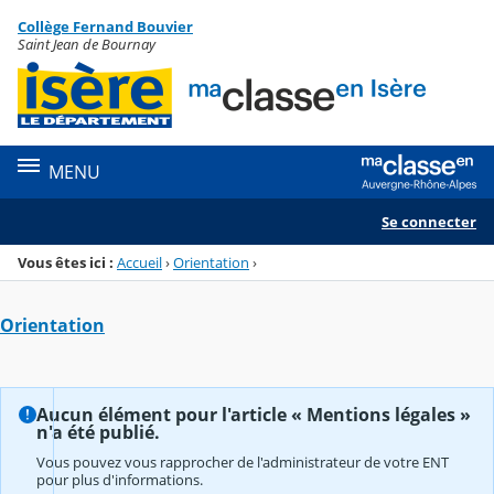
Panneau de gestion des cookies
Collège Fernand Bouvier
Menu de la rubrique
Contenu
Saint Jean de Bournay
MENU
Se connecter
Vous êtes ici :
Accueil
›
Orientation
›
Orientation
Aucun élément pour l'article « Mentions légales »
n'a été publié.
Vous pouvez vous rapprocher de l'administrateur de votre ENT
pour plus d'informations.